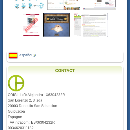
español
CONTACT
ODIGI - Loïc Alejandro - X6304232R
San Lorenzo 2, 3 izda
20003 Donostia San Sebastian
Guipuzcoa
Espagne
TVA intracom : ESX6304232R
0034620311182